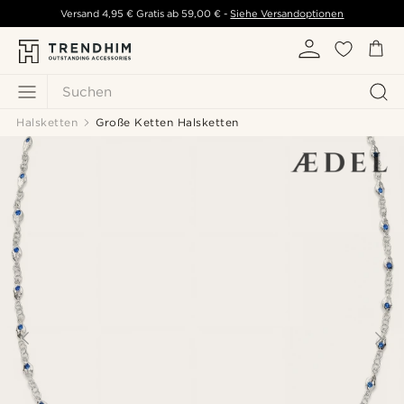
Versand
4,95 €
Gratis ab
59,00 €
-
Siehe Versandoptionen
Suchen
Halsketten
Große Ketten Halsketten