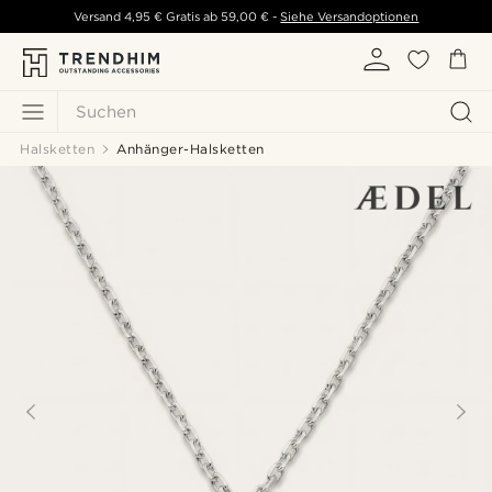
Versand
4,95 €
Gratis ab
59,00 €
-
Siehe Versandoptionen
Suchen
Halsketten
Anhänger-Halsketten