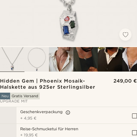
Hidden Gem | Phoenix Mosaik-
249,00 €
Halskette aus 925er Sterlingsilber
Neu
Gratis Versand
UPGRADE MIT
Geschenkverpackung
+
4,95 €
Reise-Schmucketui für Herren
+
19,95 €