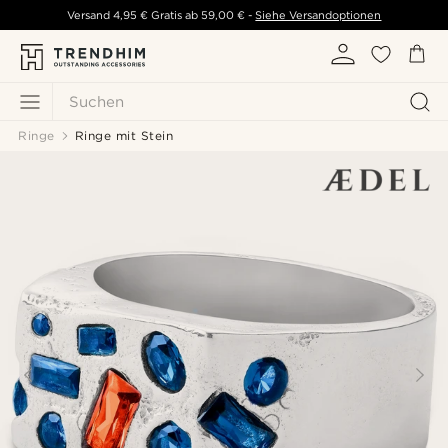
Versand
4,95 €
Gratis ab
59,00 €
-
Siehe Versandoptionen
Suchen
Ringe
Ringe mit Stein