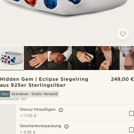
Hidden Gem | Eclipse Siegelring
249,00 €
aus 925er Sterlingsilber
Neu
Gravieren
Gratis Versand
UPGRADE MIT
Gravur hinzufügen
+
17,95 €
Geschenkverpackung
+
4,95 €