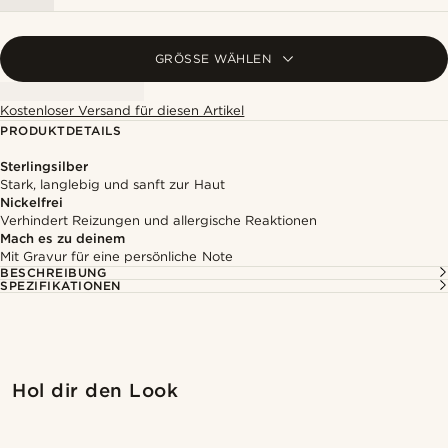
GRÖSSE WÄHLEN
Kostenloser Versand für diesen Artikel
PRODUKTDETAILS
Sterlingsilber
Stark, langlebig und sanft zur Haut
Nickelfrei
Verhindert Reizungen und allergische Reaktionen
Mach es zu deinem
Mit Gravur für eine persönliche Note
BESCHREIBUNG
SPEZIFIKATIONEN
Kaufe den Look
Kaufe
Hol dir den Look
@marcossapere
@jaimedeelgado