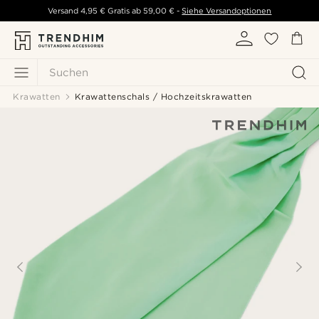
Versand
4,95 €
Gratis ab
59,00 €
-
Siehe Versandoptionen
Suchen
Krawatten
Krawattenschals / Hochzeitskrawatten