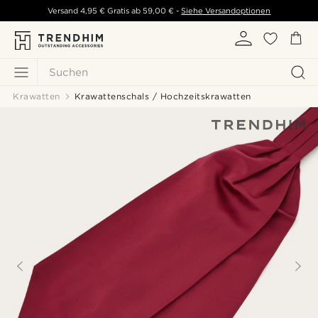
Versand
4,95 €
Gratis ab
59,00 €
-
Siehe Versandoptionen
Suchen
Krawatten
Krawattenschals / Hochzeitskrawatten