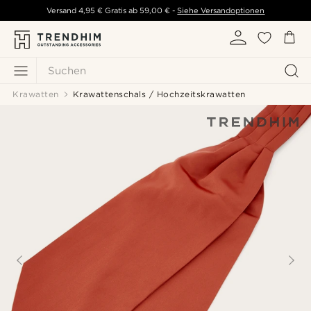
Versand
4,95 €
Gratis ab
59,00 €
-
Siehe Versandoptionen
Suchen
Krawatten
Krawattenschals / Hochzeitskrawatten