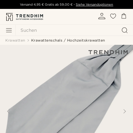
Versand
4,95 €
Gratis ab
59,00 €
-
Siehe Versandoptionen
Suchen
Krawatten
Krawattenschals / Hochzeitskrawatten