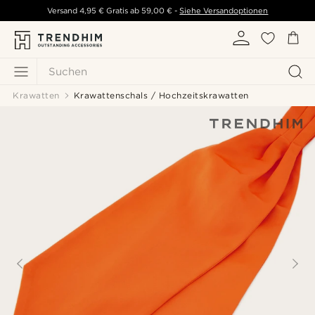
Versand
4,95 €
Gratis ab
59,00 €
-
Siehe Versandoptionen
Suchen
Krawatten
Krawattenschals / Hochzeitskrawatten