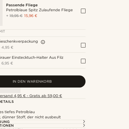
Passende Fliege
Petrolblaue Spitz Zulaufende Fliege
+
19,95 €
15,96 €
MIT
Geschenkverpackung
+
4,95 €
rauer Einstecktuch-Halter Aus Filz
+
6,95 €
IN DEN WARENKORB
ersand 4,95 € - Gratis ab 59,00 €
ETAILS
es tiefes Petrolblau
, dünner Stoff, der nicht ausbeult
BUNG
TIONEN