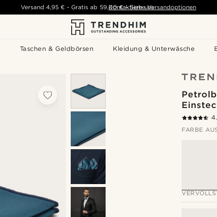
Versand
4,95 €
-
Gratis ab
59,00 €
Kontaktiere uns
-
Siehe Versandoptionen
s
Taschen & Geldbörsen
Kleidung & Unterwäsche
Petrolb
Einste
4
FARBE AU
VERVOLLS