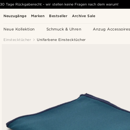
30 Tage Rückgaberecht - wir stellen keine Fragen nach dem warum!
Neuzugänge
Marken
Bestseller
Archive Sale
Neue Kollektion
Schmuck & Uhren
Anzug Accessoire
Einstecktücher
Unifarbene Einstecktücher