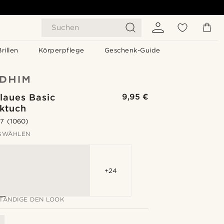
Suchen
Brillen
Körperpflege
Geschenk-Guide
laues Basic
9,95 €
cktuch
.7
(1060)
SWÄHLEN
+24
TÄNDIGE DEN LOOK