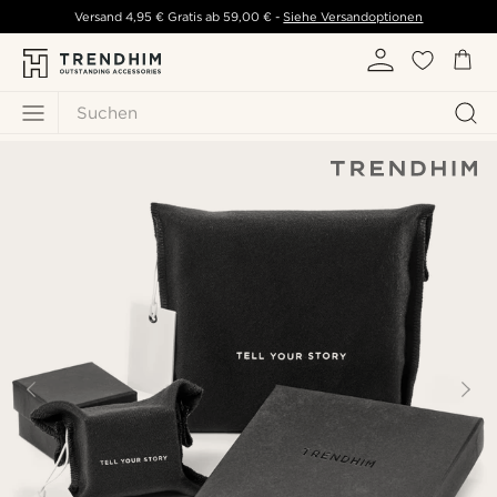
Versand
4,95 €
Gratis ab
59,00 €
-
Siehe Versandoptionen
Suchen