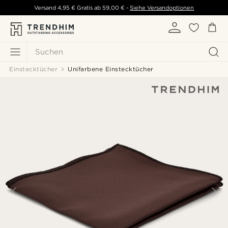
Versand
4,95 €
Gratis ab
59,00 €
-
Siehe Versandoptionen
Suchen
Einstecktücher
Unifarbene Einstecktücher