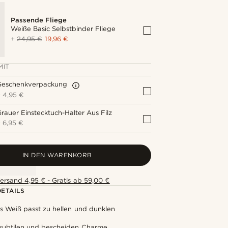
Passende Fliege
Weiße Basic Selbstbinder Fliege
+
24,95 €
19,96 €
MIT
Geschenkverpackung
+
4,95 €
rauer Einstecktuch-Halter Aus Filz
+
6,95 €
IN DEN WARENKORB
ersand 4,95 € - Gratis ab 59,00 €
ETAILS
s Weiß passt zu hellen und dunklen
 subtilen und bescheiden Charme