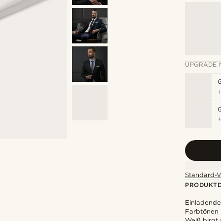
UPGRADE 
G
Standard-V
PRODUKTD
Einladende
Farbtönen
Weiß birgt