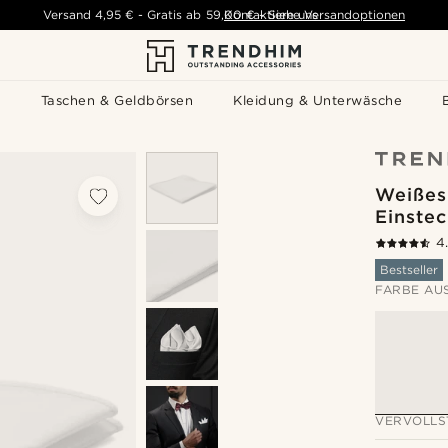
Versand
4,95 €
-
Gratis ab
59,00 €
Kontaktiere uns
-
Siehe Versandoptionen
s
Taschen & Geldbörsen
Kleidung & Unterwäsche
Weißes
Einste
4
Bestseller
FARBE AU
VERVOLLS