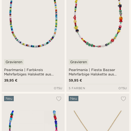
Gravieren
Gravieren
Pearlmania | Farbkreis
Pearlmania | Fiesta Bazaar
Mehrfarbiges Halskettе aus
Mehrfarbige Halskette aus
Glasperlen
Glasperlen
39,95 €
59,95 €
OTSU
5 FARBEN
OTSU
Neu
Neu