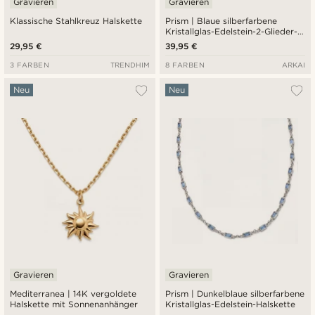
Gravieren
Gravieren
Klassische Stahlkreuz Halskette
Prism | Blaue silberfarbene
Kristallglas-Edelstein-2-Glieder-
Halskette
29,95 €
39,95 €
3 FARBEN
TRENDHIM
8 FARBEN
ARKAI
Neu
Neu
Gravieren
Gravieren
Mediterranea | 14K vergoldete
Prism | Dunkelblaue silberfarbene
Halskette mit Sonnenanhänger
Kristallglas-Edelstein-Halskette