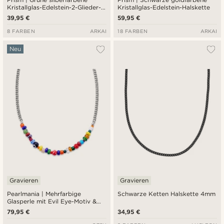
Kristallglas-Edelstein-2-Glieder-
Kristallglas-Edelstein-Halskette
Halskette
39,95 €
59,95 €
8 FARBEN
ARKAI
18 FARBEN
ARKAI
Neu
Gravieren
Gravieren
Pearlmania | Mehrfarbige
Schwarze Ketten Halskette 4mm
Glasperle mit Evil Eye-Motiv &
Halskette aus Edelstahl
79,95 €
34,95 €