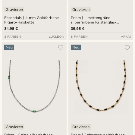
Gravieren
Gravieren
Essentials | 4 mm Goldfarbene
Prism | Limettengrüne
Figaro-Halskette
silberfarbene Kristallglas-
Edelstein-2-Glieder-Halskette
34,95 €
39,95 €
3 FARBEN
LUCLEON
8 FARBEN
ARKAI
Neu
Neu
Gravieren
Gravieren
Prism | Grüne silberfarbene
Prism | Schwarze goldfarbene