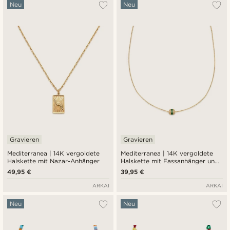
Am Beliebtesten
Neu
Neu
Neuste
Niedrigster Preis
Höchster Preis
Gravieren
Gravieren
Mediterranea | 14K vergoldete
Mediterranea | 14K vergoldete
Halskette mit Nazar-Anhänger
Halskette mit Fassanhänger und
smaragdgrünem Zirkonia-Pavé
49,95 €
39,95 €
ARKAI
ARKAI
Neu
Neu