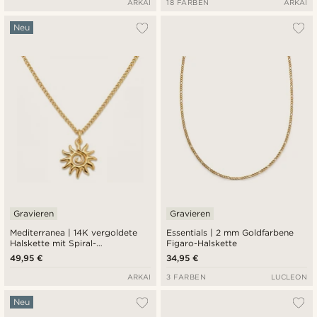
ARKAI
18 FARBEN
ARKAI
Neu
Gravieren
Gravieren
Mediterranea | 14K vergoldete
Essentials | 2 mm Goldfarbene
Halskette mit Spiral-
Figaro-Halskette
Sonnenanhänger
49,95 €
34,95 €
ARKAI
3 FARBEN
LUCLEON
Neu