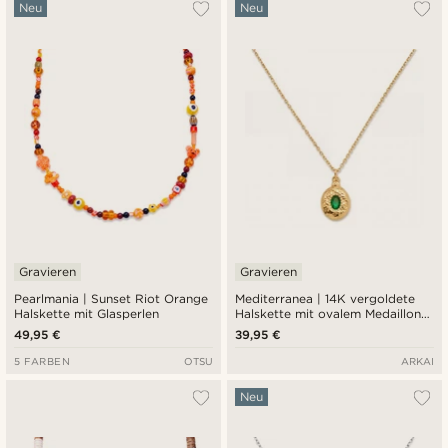
Neu
Neu
Gravieren
Gravieren
Pearlmania | Sunset Riot Orange
Mediterranea | 14K vergoldete
Halskette mit Glasperlen
Halskette mit ovalem Medaillon
und smaragdgrünem Zirkonia
49,95 €
39,95 €
5 FARBEN
OTSU
ARKAI
Neu