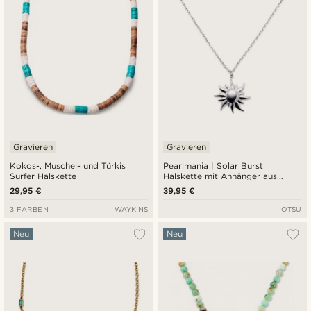
Gravieren
Gravieren
Kokos-, Muschel- und Türkis
Pearlmania | Solar Burst
Surfer Halskette
Halskette mit Anhänger aus
Edelstahl
29,95 €
39,95 €
3 FARBEN
WAYKINS
OTSU
Neu
Neu