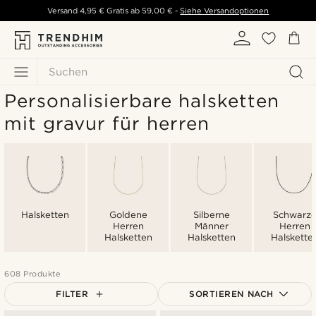
Versand
4,95 €
Gratis ab
59,00 €
-
Siehe Versandoptionen
Suchen
Personalisierbare halsketten
mit gravur für herren
Halsketten
Goldene
Silberne
Schwarz
Herren
Männer
Herren
Halsketten
Halsketten
Halskette
608 Produkte
FILTER
SORTIEREN NACH