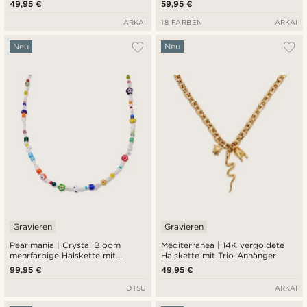
49,95 €
59,95 €
ARKAI
18 FARBEN
ARKAI
Neu
Neu
Gravieren
Gravieren
Pearlmania | Crystal Bloom
Mediterranea | 14K vergoldete
mehrfarbige Halskette mit
Halskette mit Trio-Anhänger
Süßwasserperlen und Glasperlen
99,95 €
49,95 €
OTSU
ARKAI