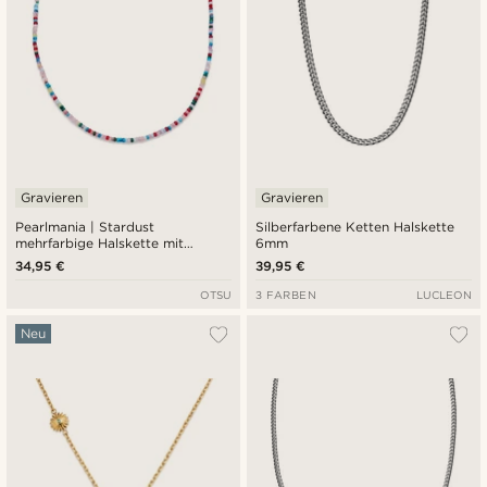
Gravieren
Gravieren
Pearlmania | Stardust
Silberfarbene Ketten Halskette
mehrfarbige Halskette mit
6mm
Glasperlen
34,95 €
39,95 €
OTSU
3 FARBEN
LUCLEON
Neu