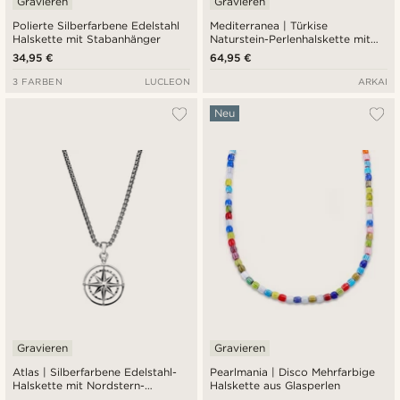
Gravieren
Gravieren
Polierte Silberfarbene Edelstahl
Mediterranea | Türkise
Halskette mit Stabanhänger
Naturstein-Perlenhalskette mit
Sonnen-Charme-Anhänger
34,95 €
64,95 €
3 FARBEN
LUCLEON
ARKAI
Neu
Gravieren
Gravieren
Atlas | Silberfarbene Edelstahl-
Pearlmania | Disco Mehrfarbige
Halskette mit Nordstern-
Halskette aus Glasperlen
Anhänger