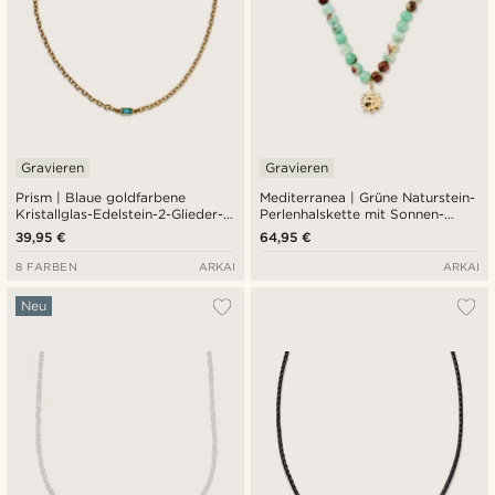
Gravieren
Gravieren
Prism | Blaue goldfarbene
Mediterranea | Grüne Naturstein-
Kristallglas-Edelstein-2-Glieder-
Perlenhalskette mit Sonnen-
Halskette
Charme-Anhänger
39,95 €
64,95 €
8 FARBEN
ARKAI
ARKAI
Neu