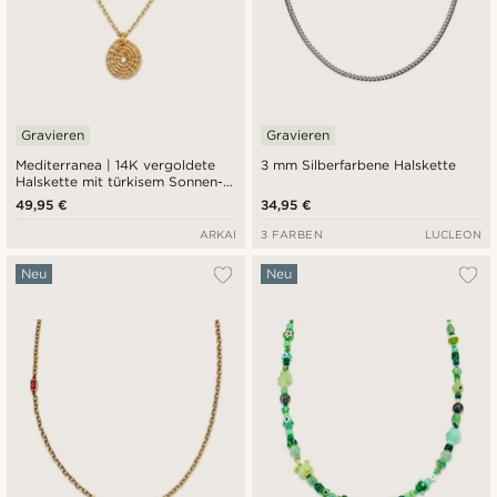
Gravieren
Gravieren
Mediterranea | 14K vergoldete
3 mm Silberfarbene Halskette
Halskette mit türkisem Sonnen-
und Medaillonanhänger
49,95 €
34,95 €
ARKAI
3 FARBEN
LUCLEON
Neu
Neu