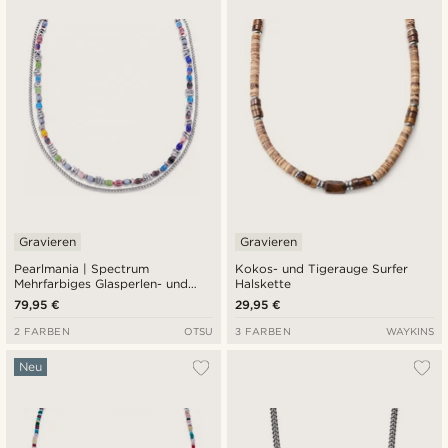
Gravieren
Gravieren
Pearlmania | Spectrum
Kokos- und Tigerauge Surfer
Mehrfarbiges Glasperlen- und
Halskette
Edelstahl-Spectrum-Halskette
79,95 €
29,95 €
2 FARBEN
OTSU
3 FARBEN
WAYKINS
Neu