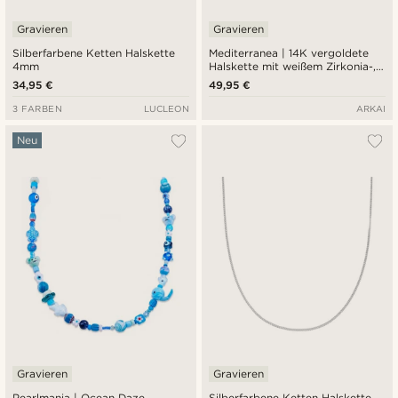
Gravieren
Gravieren
Silberfarbene Ketten Halskette
Mediterranea | 14K vergoldete
4mm
Halskette mit weißem Zirkonia-,
Schlangen- und
34,95 €
49,95 €
Sonnenstrahlenanhänger
3 FARBEN
LUCLEON
ARKAI
Neu
Gravieren
Gravieren
Pearlmania | Ocean Daze
Silberfarbene Ketten Halskette