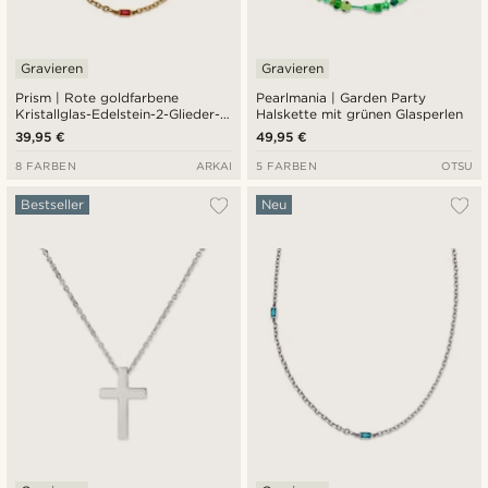
Gravieren
Gravieren
Prism | Rote goldfarbene
Pearlmania | Garden Party
Kristallglas-Edelstein-2-Glieder-
Halskette mit grünen Glasperlen
Halskette
39,95 €
49,95 €
8 FARBEN
ARKAI
5 FARBEN
OTSU
Bestseller
Neu