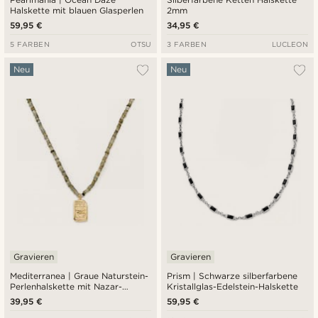
Halskette mit blauen Glasperlen
2mm
59,95 €
34,95 €
5 FARBEN
OTSU
3 FARBEN
LUCLEON
Neu
Neu
Gravieren
Gravieren
Mediterranea | Graue Naturstein-
Prism | Schwarze silberfarbene
Perlenhalskette mit Nazar-
Kristallglas-Edelstein-Halskette
Charme-Anhänger
39,95 €
59,95 €