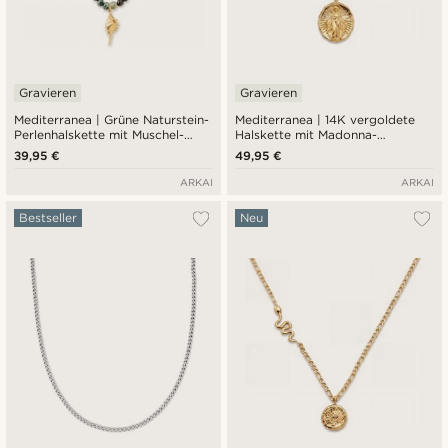
Gravieren
Gravieren
Mediterranea | Grüne Naturstein-
Mediterranea | 14K vergoldete
Perlenhalskette mit Muschel-
Halskette mit Madonna-
Charme-Anhänger
Anhänger
39,95 €
49,95 €
ARKAI
ARKAI
Bestseller
Neu