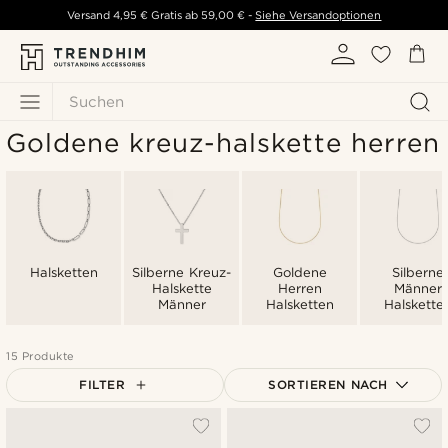
Versand
4,95 €
Gratis ab
59,00 €
-
Siehe Versandoptionen
Suchen
Goldene kreuz-halskette herren
Halsketten
Silberne Kreuz-
Goldene
Silberne
Halskette
Herren
Männer
Männer
Halsketten
Halskette
15 Produkte
FILTER
SORTIEREN NACH
Am Beliebtesten