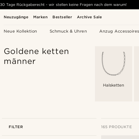
30 Tage Rückgaberecht - wir stellen keine Fragen nach dem warum!
Neuzugänge
Marken
Bestseller
Archive Sale
Neue Kollektion
Schmuck & Uhren
Anzug Accessoire
Goldene ketten
männer
Halsketten
FILTER
165 PRODUKTE