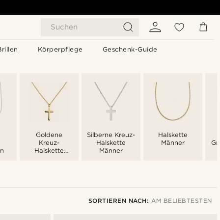
Suchen
Brillen
Körperpflege
Geschenk-Guide
Goldene
Silberne Kreuz-
Halskette
Kreuz-
Halskette
Männer
Gr
en
Halskette
Männer
Männer
SORTIEREN NACH:
AM BELIEBTESTEN