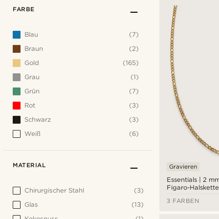
FARBE
Blau
(7)
Braun
(2)
Gold
(165)
Grau
(1)
Grün
(7)
Rot
(3)
Schwarz
(3)
Weiß
(6)
MATERIAL
Gravieren
Essentials | 2 
Figaro-Halskette
Chirurgischer Stahl
(3)
3 FARBEN
Glas
(13)
Kokosnuss
(1)