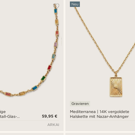
Neu
Gravieren
ige
Mediterranea | 14K vergoldete
59,95 €
all-Glas-
Halskette mit Nazar-Anhänger
tte
ARKAI