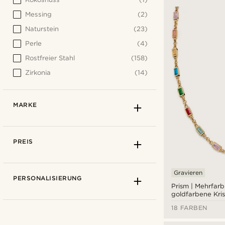
Messing
(2)
Naturstein
(23)
Perle
(4)
Rostfreier Stahl
(158)
Zirkonia
(14)
MARKE
PREIS
Gravieren
PERSONALISIERUNG
Prism | Mehrfarb
goldfarbene Krist
Edelstein-Halske
18 FARBEN