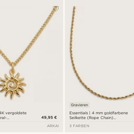
Gravieren
14K vergoldete
Essentials | 4 mm goldfarbene
49,95 €
ral-
Seilkette (Rope Chain)
r
Halskette
ARKAI
3 FARBEN