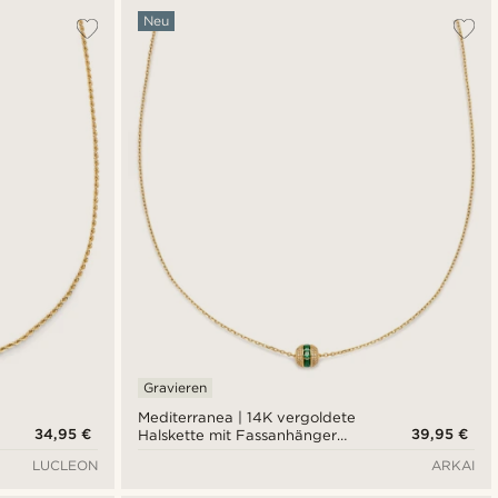
Neu
Gravieren
Mediterranea | 14K vergoldete
34,95 €
39,95 €
Halskette mit Fassanhänger
und smaragdgrünem Zirkonia-
LUCLEON
ARKAI
Pavé