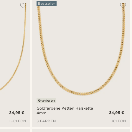
Am Beliebtesten
Bestseller
Neuste
Niedrigster Preis
Höchster Preis
Gravieren
Goldfarbene Ketten Halskette
34,95 €
34,95 €
4mm
LUCLEON
3 FARBEN
LUCLEON