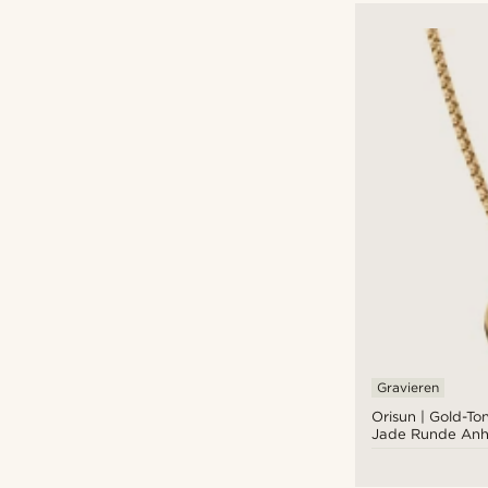
Gravieren
Orisun | Gold-To
Jade Runde An
Halskette