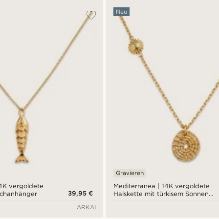
Neu
Gravieren
14K vergoldete
Mediterranea | 14K vergoldete
39,95 €
ischanhänger
Halskette mit türkisem Sonnen-
und Medaillonanhänger
ARKAI