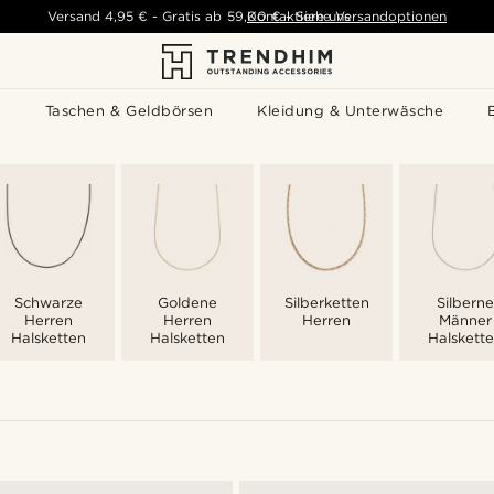
Versand
4,95 €
-
Gratis ab
59,00 €
Kontaktiere uns
-
Siehe Versandoptionen
s
Taschen & Geldbörsen
Kleidung & Unterwäsche
Schwarze
Goldene
Silberketten
Silberne
Herren
Herren
Herren
Männer
Halsketten
Halsketten
Halskett