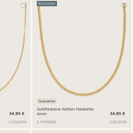
Am Beliebtesten
Bestseller
Neuste
Niedrigster Preis
Höchster Preis
Gravieren
Goldfarbene Ketten Halskette
34,95 €
34,95 €
4mm
LUCLEON
3 FARBEN
LUCLEON