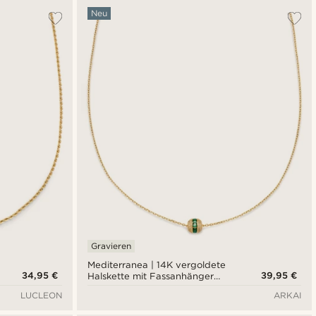
Neu
Gravieren
Mediterranea | 14K vergoldete
34,95 €
39,95 €
Halskette mit Fassanhänger
und smaragdgrünem Zirkonia-
LUCLEON
ARKAI
Pavé