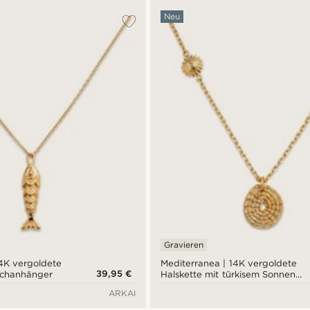
Neu
Gravieren
14K vergoldete
Mediterranea | 14K vergoldete
39,95 €
ischanhänger
Halskette mit türkisem Sonnen-
und Medaillonanhänger
ARKAI