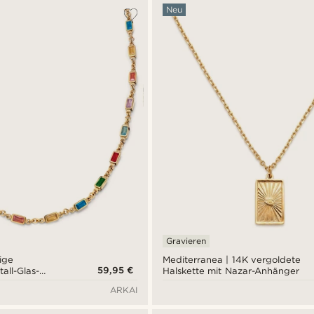
Neu
Gravieren
ige
Mediterranea | 14K vergoldete
59,95 €
all-Glas-
Halskette mit Nazar-Anhänger
tte
ARKAI