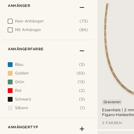
ANHÄNGER
Kein Anhänger
(73)
Mit Anhänger
(84)
ANHÄNGERFARBE
Blau
(5)
Golden
(63)
Grün
(13)
Rot
(2)
Schwarz
(5)
Gravieren
Silbern
(1)
Essentials | 2 
Figaro-Halskette
3 FARBEN
ANHÄNGERTYP