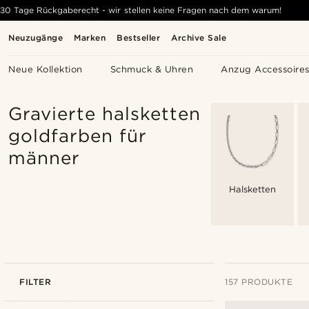
30 Tage Rückgaberecht - wir stellen keine Fragen nach dem warum!
Neuzugänge
Marken
Bestseller
Archive Sale
Neue Kollektion
Schmuck & Uhren
Anzug Accessoire
Gravierte halsketten
goldfarben für
männer
Halsketten
FILTER
157 PRODUKTE