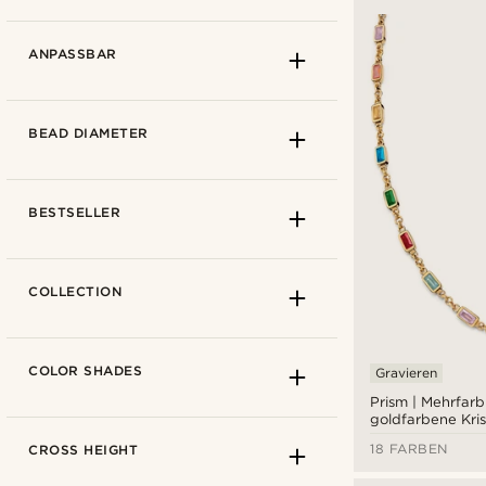
ANPASSBAR
BEAD DIAMETER
BESTSELLER
COLLECTION
Andere
(4)
COLOR SHADES
Gravieren
Anker
(3)
Prism | Mehrfarb
goldfarbene Krist
Ankh
(1)
Edelstein-Halske
Ja
(79)
18 FARBEN
CROSS HEIGHT
Dreieck
(3)
Nein
(62)