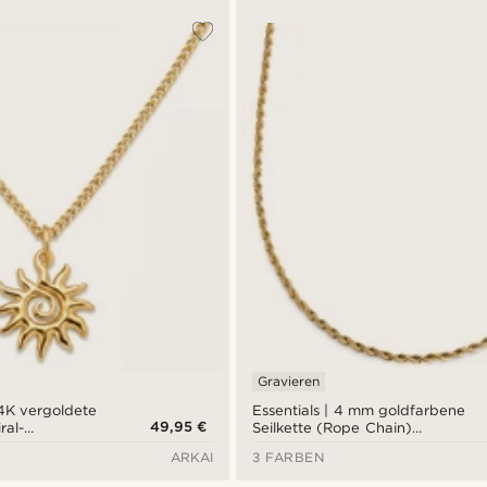
Gravieren
14K vergoldete
Essentials | 4 mm goldfarbene
49,95 €
ral-
Seilkette (Rope Chain)
r
Halskette
ARKAI
3 FARBEN