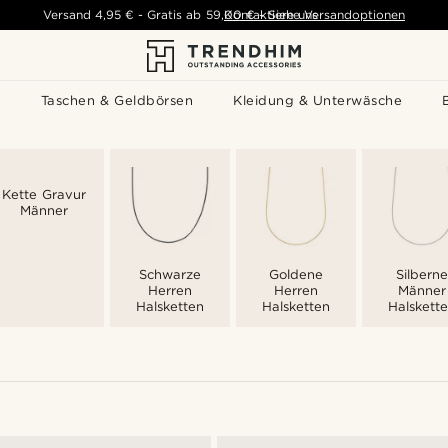
Versand
4,95 €
-
Gratis ab
59,00 €
Kontaktiere uns
-
Siehe Versandoptionen
s
Taschen & Geldbörsen
Kleidung & Unterwäsche
Kette Gravur
Männer
Schwarze
Goldene
Silberne
Herren
Herren
Männer
Halsketten
Halsketten
Halskett