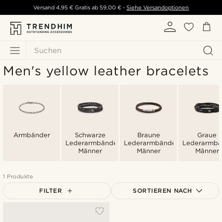
Versand
4,95 €
Gratis ab
59,00 €
-
Siehe Versandoptionen
Suchen
Men's yellow leather bracelets
Armbänder
Schwarze
Braune
Graue
Lederarmbänder
Lederarmbänder
Lederarmbä
Männer
Männer
Männer
1 Produkte
FILTER
SORTIEREN NACH
Am Beliebtesten