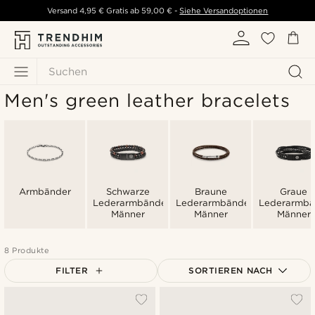
Versand
4,95 €
Gratis ab
59,00 €
-
Siehe Versandoptionen
Suchen
Men's green leather bracelets
Armbänder
Schwarze
Braune
Graue
Lederarmbänder
Lederarmbänder
Lederarmbä
Männer
Männer
Männer
8 Produkte
FILTER
SORTIEREN NACH
Am Beliebtesten