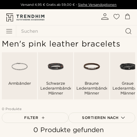
Versand
4,95 €
Gratis ab
59,00 €
-
Siehe Versandoptionen
Suchen
Men's pink leather bracelets
Armbänder
Schwarze
Braune
Graue
Lederarmbänder
Lederarmbänder
Lederarmbä
Männer
Männer
Männer
0 Produkte
FILTER
SORTIEREN NACH
0 Produkte gefunden
Am Beliebtesten