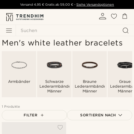
Versand
4,95 €
Gratis ab
59,00 €
-
Siehe Versandoptionen
Suchen
Men's white leather bracelets
Armbänder
Schwarze
Braune
Graue
Lederarmbänder
Lederarmbänder
Lederarmbä
Männer
Männer
Männer
1 Produkte
FILTER
SORTIEREN NACH
Am Beliebtesten