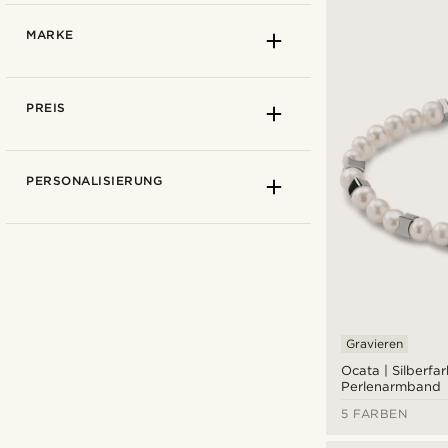
MARKE
PREIS
PERSONALISIERUNG
Gravieren
Ocata | Silberfa
Perlenarmband
Lucleon
(15)
5 FARBEN
Tommy Hilfiger
(2)