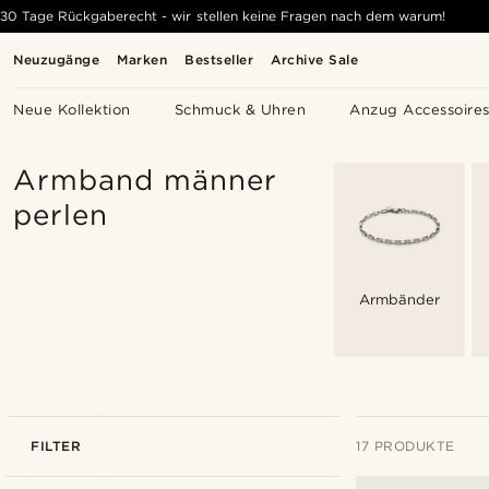
30 Tage Rückgaberecht - wir stellen keine Fragen nach dem warum!
Neuzugänge
Marken
Bestseller
Archive Sale
Neue Kollektion
Schmuck & Uhren
Anzug Accessoire
Armband männer
perlen
Armbänder
FILTER
17 PRODUKTE