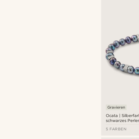
€
€
Arten der Personalisierung
Gravieren
(15)
Gravieren
Ocata | Silberfa
schwarzes Perl
5 FARBEN