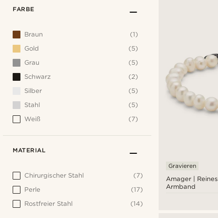
FARBE
Braun
(1)
Gold
(5)
Grau
(5)
Schwarz
(2)
Silber
(5)
Stahl
(5)
Weiß
(7)
MATERIAL
Gravieren
Chirurgischer Stahl
(7)
Amager | Reines
Armband
Perle
(17)
Rostfreier Stahl
(14)