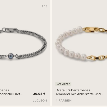
Gravieren
rbenes
Ocata | Silberfarbenes
39,95 €
anischer Kette
Armband mit Ankerkette und
erlen
Perlen
LUCLEON
4 FARBEN