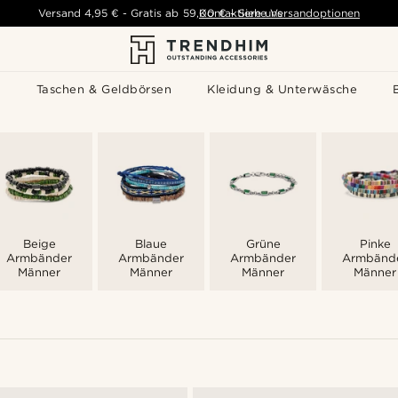
Versand
4,95 €
-
Gratis ab
59,00 €
Kontaktiere uns
-
Siehe Versandoptionen
s
Taschen & Geldbörsen
Kleidung & Unterwäsche
Beige
Blaue
Grüne
Pinke
Armbänder
Armbänder
Armbänder
Armbänd
Männer
Männer
Männer
Männer