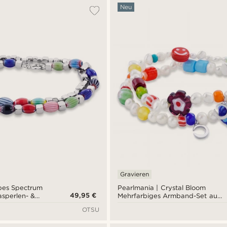
Neu
Gravieren
bes Spectrum
Pearlmania | Crystal Bloom
49,95 €
asperlen- &
Mehrfarbiges Armband-Set aus
and-Set
Süßwasserperlen und
OTSU
Glasperlen