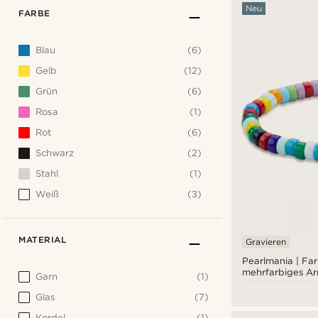
Neu
FARBE
Blau
(6)
Gelb
(12)
Grün
(6)
Rosa
(1)
Rot
(6)
Schwarz
(2)
Stahl
(1)
Weiß
(3)
MATERIAL
Gravieren
Pearlmania | Far
mehrfarbiges A
Garn
(1)
Glasperlen
Glas
(7)
Kordel
(1)