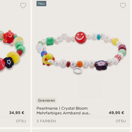
Am Beliebtesten
Neu
Neuste
Niedrigster Preis
Höchster Preis
Gravieren
Pearlmania | Crystal Bloom
34,95 €
49,95 €
Mehrfarbiges Armband aus
Süßwasserperlen und
OTSU
3 FARBEN
OTSU
Glasperlen