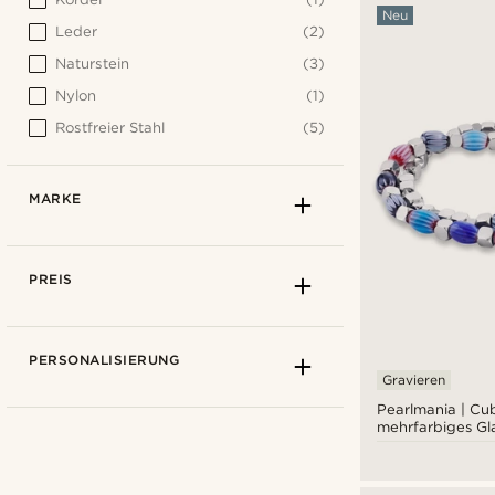
Neu
Leder
(2)
Naturstein
(3)
Nylon
(1)
Rostfreier Stahl
(5)
MARKE
PREIS
PERSONALISIERUNG
Gravieren
Pearlmania | Cu
mehrfarbiges Gl
Edelstahl-Armb