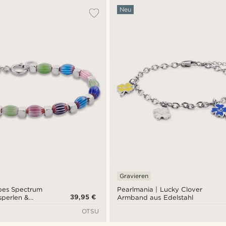
Neu
Gravieren
bes Spectrum
Pearlmania | Lucky Clover
39,95 €
sperlen &
Armband aus Edelstahl
elstahl
OTSU