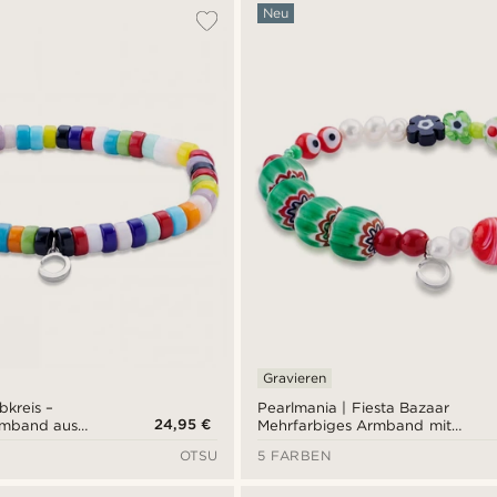
Neu
Gravieren
bkreis –
Pearlmania | Fiesta Bazaar
24,95 €
rmband aus
Mehrfarbiges Armband mit
Glasperlen
OTSU
5 FARBEN