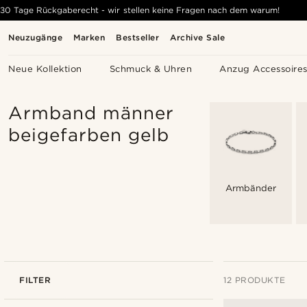
30 Tage Rückgaberecht - wir stellen keine Fragen nach dem warum!
Neuzugänge
Marken
Bestseller
Archive Sale
Neue Kollektion
Schmuck & Uhren
Anzug Accessoire
Armband männer
beigefarben gelb
Armbänder
FILTER
12 PRODUKTE