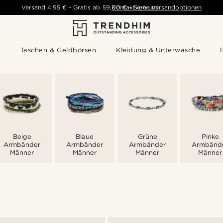
Versand
4,95 €
-
Gratis ab
59,00 €
Kontaktiere uns
-
Siehe Versandoptionen
s
Taschen & Geldbörsen
Kleidung & Unterwäsche
Beige
Blaue
Grüne
Pinke
Armbänder
Armbänder
Armbänder
Armbänd
Männer
Männer
Männer
Männer