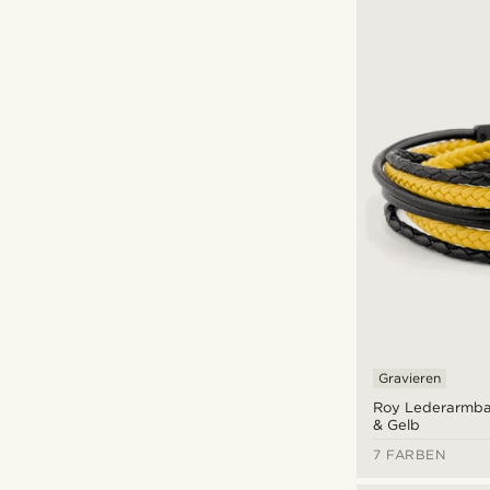
Lucleon
(2)
Neshraw
(1)
Otsu
(7)
Tailor Toki
(1)
Waykins
(1)
€
€
Arten der Personalisierung
Gravieren
(10)
Gravieren
Roy Lederarmba
& Gelb
7 FARBEN