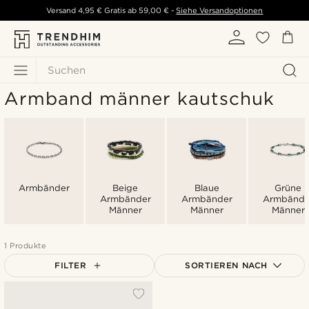
Versand
4,95 €
Gratis ab
59,00 €
-
Siehe Versandoptionen
Suchen
Armband männer kautschuk
Armbänder
Beige
Blaue
Grüne
Armbänder
Armbänder
Armbände
Männer
Männer
Männer
1 Produkte
FILTER
SORTIEREN NACH
Am Beliebtesten