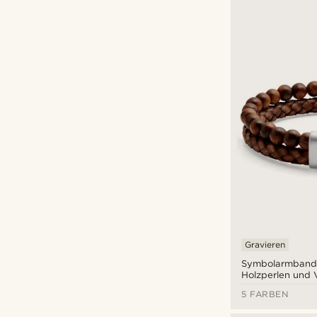
Collin Rowe
(4)
Lucleon
(19)
Trendhim
(1)
Waykins
(5)
€
€
Arten der Personalisierung
Gravieren
(18)
Gravieren
Symbolarmband
Holzperlen und 
5 FARBEN