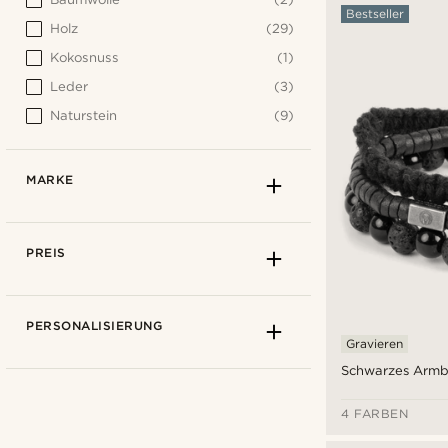
Bestseller
Holz
(29)
Kokosnuss
(1)
Leder
(3)
Naturstein
(9)
MARKE
PREIS
PERSONALISIERUNG
Gravieren
Schwarzes Armb
4 FARBEN