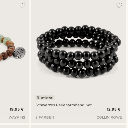
Am Beliebtesten
Neuste
Niedrigster Preis
Höchster Preis
Gravieren
Schwarzes Perlenarmband Set
19,95 €
12,95 €
WAYKINS
3 FARBEN
COLLIN ROWE