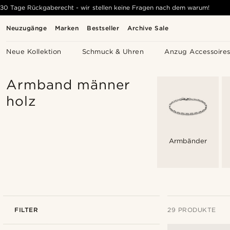
30 Tage Rückgaberecht - wir stellen keine Fragen nach dem warum!
Neuzugänge
Marken
Bestseller
Archive Sale
Neue Kollektion
Schmuck & Uhren
Anzug Accessoire
Armband männer
holz
Armbänder
FILTER
29 PRODUKTE