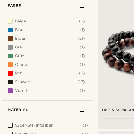
FARBE
Beige
(2)
Blau
(1)
Braun
(21)
Grau
(1)
Grün
(1)
Orange
(1)
Rot
(2)
Schwarz
(16)
Violett
(1)
MATERIAL
Holz & Steine 
925er-Sterlingsilber
(1)
Baumwolle
(2)