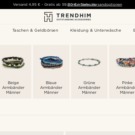
Versand
4,95 €
-
Gratis ab
59,00 €
Kontaktiere uns
-
Siehe Versandoptionen
s
Taschen & Geldbörsen
Kleidung & Unterwäsche
Beige
Blaue
Grüne
Pinke
Armbänder
Armbänder
Armbänder
Armbänd
Männer
Männer
Männer
Männer