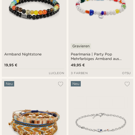
Gravieren
Armband Nightstone
Pearlmania | Party Pop
Mehrfarbiges Armband aus
Süßwasserperlen und Glasperlen
19,95 €
49,95 €
LUCLEON
3 FARBEN
OTSU
Neu
Neu