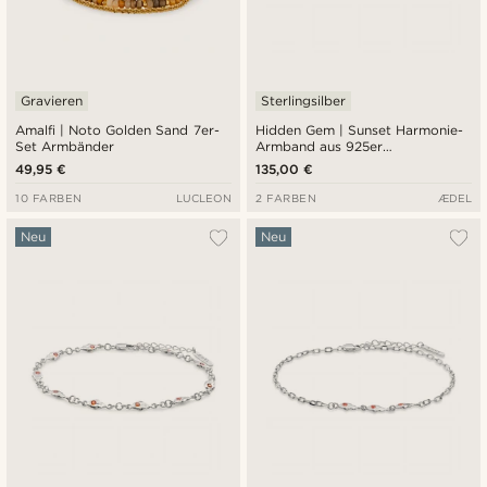
Gravieren
Sterlingsilber
Amalfi | Noto Golden Sand 7er-
Hidden Gem | Sunset Harmonie-
Set Armbänder
Armband aus 925er
Sterlingsilber
49,95 €
135,00 €
10 FARBEN
LUCLEON
2 FARBEN
ÆDEL
Neu
Neu