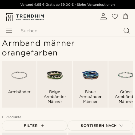
Versand
4,95 €
Gratis ab
59,00 €
-
Siehe Versandoptionen
Suchen
Armband männer
orangefarben
Armbänder
Beige
Blaue
Grüne
Armbänder
Armbänder
Armbände
Männer
Männer
Männer
11 Produkte
FILTER
SORTIEREN NACH