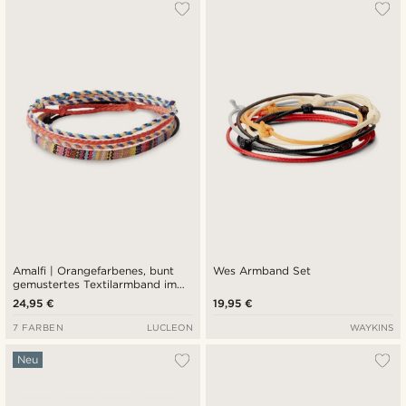
Am Beliebtesten
Neuste
Niedrigster Preis
Höchster Preis
Amalfi | Orangefarbenes, bunt
Wes Armband Set
gemustertes Textilarmband im
Surfer-Style
24,95 €
19,95 €
7 FARBEN
LUCLEON
WAYKINS
Neu