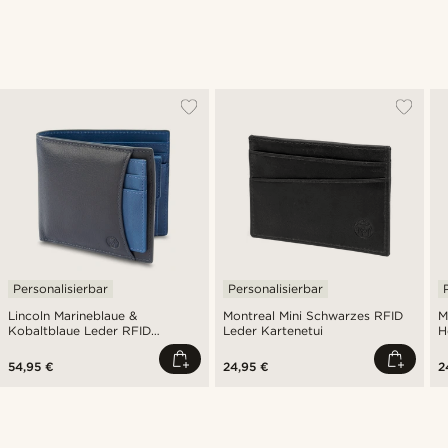
Personalisierbar
Personalisierbar
Lincoln Marineblaue &
Montreal Mini Schwarzes RFID
M
Kobaltblaue Leder RFID
Leder Kartenetui
H
Geldbörse & Kartenetui
K
54,95 €
24,95 €
2