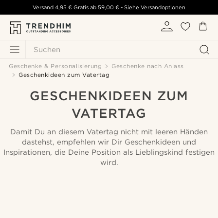
Versand
4,95 €
Gratis ab
59,00 €
-
Siehe Versandoptionen
Suchen
Geschenke & Personalisierung
Geschenke nach Anlass
Geschenkideen zum Vatertag
GESCHENKIDEEN ZUM
VATERTAG
Damit Du an diesem Vatertag nicht mit leeren Händen
dastehst, empfehlen wir Dir Geschenkideen und
Inspirationen, die Deine Position als Lieblingskind festigen
wird.