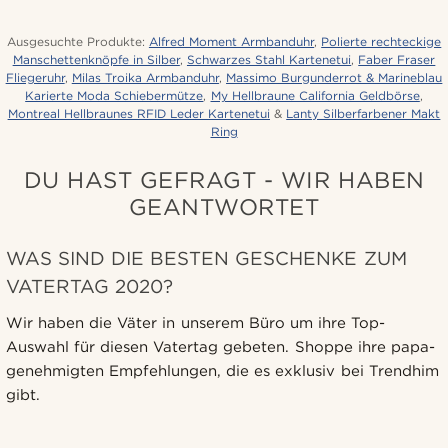
Ausgesuchte Produkte:
Alfred Moment Armbanduhr
,
Polierte rechteckige
Manschettenknöpfe in Silber
,
Schwarzes Stahl Kartenetui
,
Faber Fraser
Fliegeruhr
,
Milas Troika Armbanduhr
,
Massimo Burgunderrot & Marineblau
Karierte Moda Schiebermütze
,
My Hellbraune California Geldbörse
,
Montreal Hellbraunes RFID Leder Kartenetui
&
Lanty Silberfarbener Makt
Ring
DU HAST GEFRAGT - WIR HABEN
GEANTWORTET
WAS SIND DIE BESTEN GESCHENKE ZUM
VATERTAG 2020?
Wir haben die Väter in unserem Büro um ihre Top-
Auswahl für diesen Vatertag gebeten. Shoppe ihre papa-
genehmigten Empfehlungen, die es exklusiv bei Trendhim
gibt.