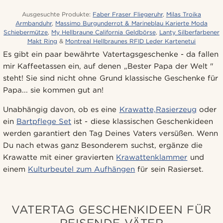
Ausgesuchte Produkte:
Faber Fraser Fliegeruhr
,
Milas Troika
Armbanduhr
,
Massimo Burgunderrot & Marineblau Karierte Moda
Schiebermütze
,
My Hellbraune California Geldbörse
,
Lanty Silberfarbener
Makt Ring
&
Montreal Hellbraunes RFID Leder Kartenetui
Es gibt ein paar bewährte Vatertagsgeschenke - da fallen
mir Kaffeetassen ein, auf denen „Bester Papa der Welt "
steht! Sie sind nicht ohne Grund klassische Geschenke für
Papa... sie kommen gut an!
Unabhängig davon, ob es eine
Krawatte,
Rasierzeug
oder
ein
Bartpflege Set
ist - diese klassischen Geschenkideen
werden garantiert den Tag Deines Vaters versüßen. Wenn
Du nach etwas ganz Besonderem suchst, ergänze die
Krawatte mit einer gravierten
Krawattenklammer
und
einem
Kulturbeutel zum Aufhängen
für sein Rasierset.
VATERTAG GESCHENKIDEEN FÜR
REISENDE VÄTER