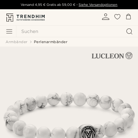
Versand
4,95 €
Gratis ab
59,00 €
-
Siehe Versandoptionen
Suchen
Armbänder
Perlenarmbänder