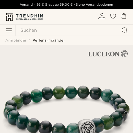
Versand
4,95 €
Gratis ab
59,00 €
-
Siehe Versandoptionen
Suchen
Armbänder
Perlenarmbänder