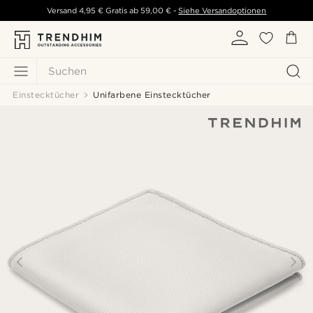
Versand
4,95 €
Gratis ab
59,00 €
-
Siehe Versandoptionen
Suchen
Einstecktücher
Unifarbene Einstecktücher