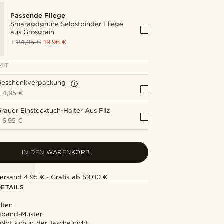
Passende Fliege
Smaragdgrüne Selbstbinder Fliege
aus Grosgrain
+
24,95 €
19,96 €
MIT
Geschenkverpackung
+
4,95 €
rauer Einstecktuch-Halter Aus Filz
+
6,95 €
IN DEN WARENKORB
ersand 4,95 € - Gratis ab 59,00 €
ETAILS
alten
psband-Muster
ölbt sich in der Tasche nicht