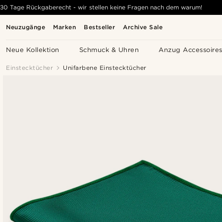
30 Tage Rückgaberecht - wir stellen keine Fragen nach dem warum!
Neuzugänge
Marken
Bestseller
Archive Sale
Neue Kollektion
Schmuck & Uhren
Anzug Accessoire
Einstecktücher
Unifarbene Einstecktücher