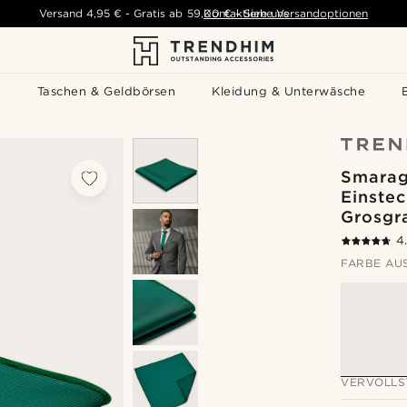
Versand
4,95 €
-
Gratis ab
59,00 €
Kontaktiere uns
-
Siehe Versandoptionen
s
Taschen & Geldbörsen
Kleidung & Unterwäsche
Smarag
Einstec
Grosgr
4
FARBE AU
VERVOLLS