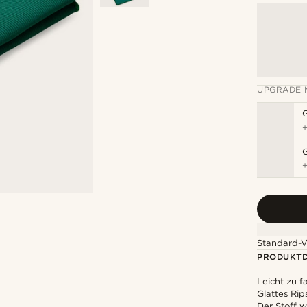
UPGRADE 
G
Standard-V
PRODUKTD
Leicht zu f
Glattes Ri
Der Stoff w