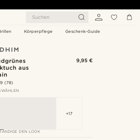
Suchen
Brillen
Körperpflege
Geschenk-Guide
dgrünes
9,95 €
ktuch aus
ain
.9
(78)
SWÄHLEN
+17
TÄNDIGE DEN LOOK