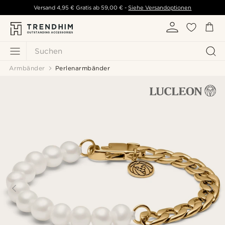
Versand
4,95 €
Gratis ab
59,00 €
-
Siehe Versandoptionen
Suchen
Armbänder
Perlenarmbänder