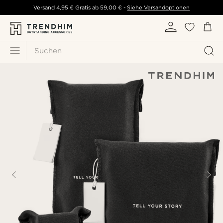
Versand
4,95 €
Gratis ab
59,00 €
-
Siehe Versandoptionen
Suchen