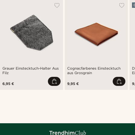
Grauer Einstecktuch-Halter Aus
Cognacfarbenes Einstecktuch
D
Filz
aus Grosgrain
E
6,95 €
9,95 €
9