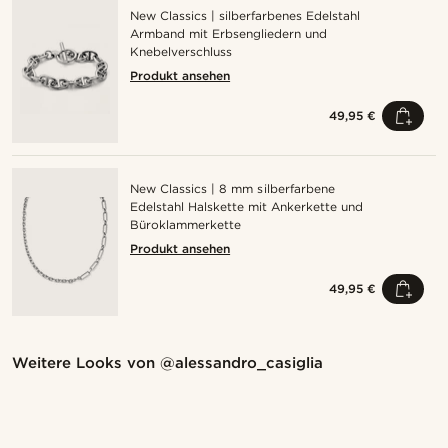
New Classics | silberfarbenes Edelstahl
Armband mit Erbsengliedern und
Knebelverschluss
Produkt ansehen
49,95 €
New Classics | 8 mm silberfarbene
Edelstahl Halskette mit Ankerkette und
Büroklammerkette
Produkt ansehen
49,95 €
Kaufe den Look
Kauf
Weitere Looks von
@alessandro_casiglia
@alessandro_casiglia
@alessandro_casigl
Kaufe den Look
Kaufe den Look
Kaufe den Look
Kaufe den Look
Kaufe den Look
Kaufe den Look