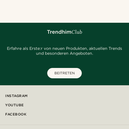
@marcossapere
@muki_mmm
@marcossapere
@Olivergeorgems
@kentvpham
@pabloceazar
@gianfrancolavecchia
Erfahre als Erste:r von neuen Produkten, aktuellen Trends
und besonderen Angeboten.
BEITRETEN
INSTAGRAM
YOUTUBE
FACEBOOK