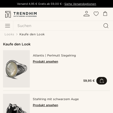
Versand
4,95 €
Gratis ab
59,00 €
-
Siehe Versandoptionen
Suchen
Looks
Kaufe den Look
Kaufe den Look
Atlantis | Perlmutt Siegelring
Produkt ansehen
59,95 €
Stahlring mit schwarzem Auge
Produkt ansehen