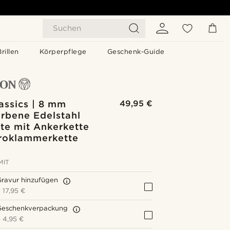
Suchen
Brillen
Körperpflege
Geschenk-Guide
assics | 8 mm
49,95 €
arbene Edelstahl
te mit Ankerkette
roklammerkette
MIT
Gravur hinzufügen
+
17,95 €
Geschenkverpackung
+
4,95 €