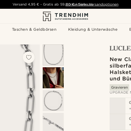
Versand
4,95 €
-
Gratis ab
59,00 €
Kontaktiere uns
-
Siehe Versandoptionen
s
Taschen & Geldbörsen
Kleidung & Unterwäsche
New Cl
silberf
Halsket
und Bü
Gravieren
UPGRADE 