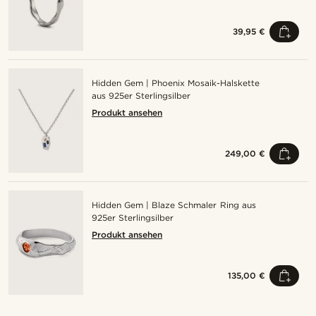
39,95 €
Hidden Gem | Phoenix Mosaik-Halskette
aus 925er Sterlingsilber
Produkt ansehen
249,00 €
Hidden Gem | Blaze Schmaler Ring aus
925er Sterlingsilber
Produkt ansehen
135,00 €
Kaufe den Look
Kauf