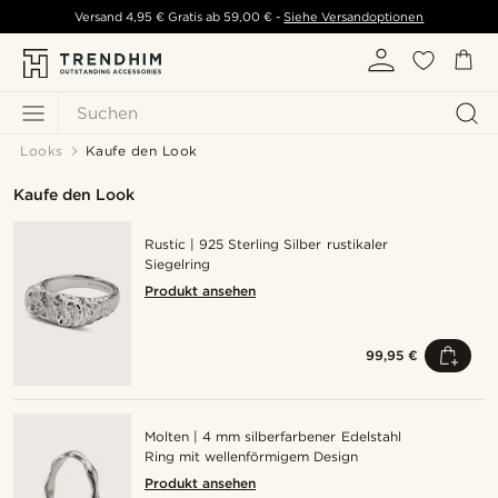
Versand
4,95 €
Gratis ab
59,00 €
-
Siehe Versandoptionen
Suchen
Looks
Kaufe den Look
Kaufe den Look
Rustic | 925 Sterling Silber rustikaler
Siegelring
Produkt ansehen
99,95 €
Molten | 4 mm silberfarbener Edelstahl
Ring mit wellenförmigem Design
Produkt ansehen