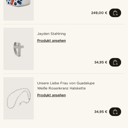
249,00 €
Jayden Stahlring
Produkt ansehen
34,95 €
Unsere Liebe Frau von Guadalupe
Weiße Rosenkranz Halskette
Produkt ansehen
34,95 €
Kaufe den Look
Kauf