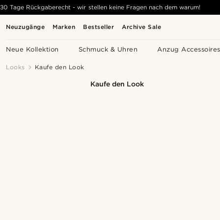
30 Tage Rückgaberecht - wir stellen keine Fragen nach dem warum!
Neuzugänge
Marken
Bestseller
Archive Sale
Neue Kollektion
Schmuck & Uhren
Anzug Accessoire
Looks
Kaufe den Look
Kaufe den Look