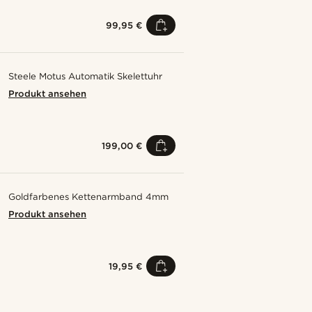
99,95 €
Steele Motus Automatik Skelettuhr
Produkt ansehen
199,00 €
Goldfarbenes Kettenarmband 4mm
Produkt ansehen
19,95 €
Kaufe den Look
Kaufe den