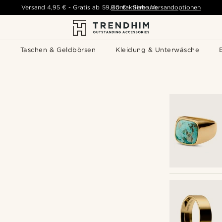
Versand
4,95 €
-
Gratis ab
59,00 €
Kontaktiere uns
-
Siehe Versandoptionen
s
Taschen & Geldbörsen
Kleidung & Unterwäsche