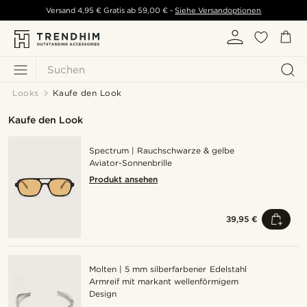
Versand
4,95 €
Gratis ab
59,00 €
-
Siehe Versandoptionen
Suchen
Looks
Kaufe den Look
Kaufe den Look
Spectrum | Rauchschwarze & gelbe
Aviator-Sonnenbrille
Produkt ansehen
39,95 €
Molten | 5 mm silberfarbener Edelstahl
Armreif mit markant wellenförmigem
Design