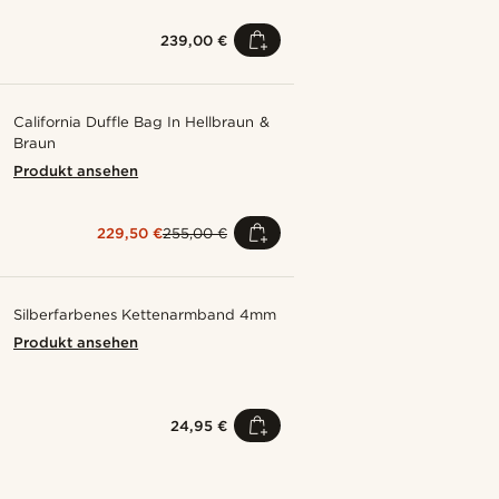
239,00 €
California Duffle Bag In Hellbraun &
Braun
Produkt ansehen
229,50 €
255,00 €
Silberfarbenes Kettenarmband 4mm
Produkt ansehen
24,95 €
Kaufe den Look
Kaufe den