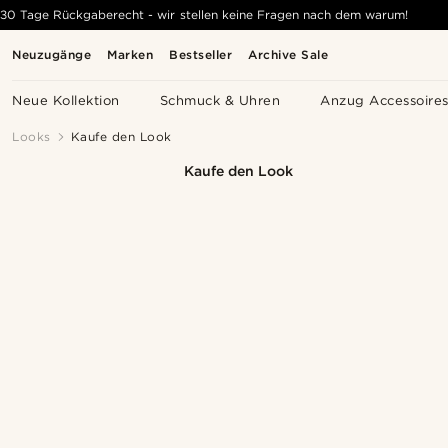
30 Tage Rückgaberecht - wir stellen keine Fragen nach dem warum!
Neuzugänge
Marken
Bestseller
Archive Sale
Neue Kollektion
Schmuck & Uhren
Anzug Accessoire
Looks
Kaufe den Look
Kaufe den Look