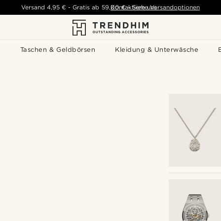
Versand
4,95 €
-
Gratis ab
59,00 €
Kontaktiere uns
-
Siehe Versandoptionen
s
Taschen & Geldbörsen
Kleidung & Unterwäsche