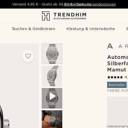
Versand
4,95 €
-
Gratis ab
59,00 €
Kontaktiere uns
-
Siehe Versandoptionen
s
Taschen & Geldbörsen
Kleidung & Unterwäsche
Automa
Silberf
Mamut
4
Bestseller
FARBE AU
VIDEO
UPGRADE 