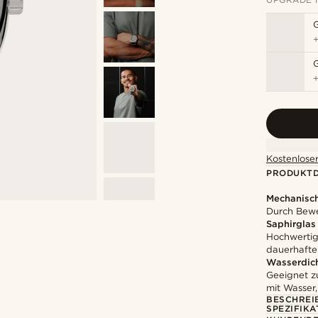
Kostenloser
PRODUKTD
Mechanisc
Durch Bewe
Saphirglas
Hochwertige
dauerhafte 
Wasserdic
Geeignet z
mit Wasser
BESCHREI
SPEZIFIKA