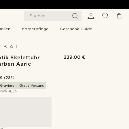
Suchen
Brillen
Körperpflege
Geschenk-Guide
tik Skelettuhr
239,00 €
arben Aaric
.9
(235)
Gravieren
Gratis Versand
SWÄHLEN
MIT