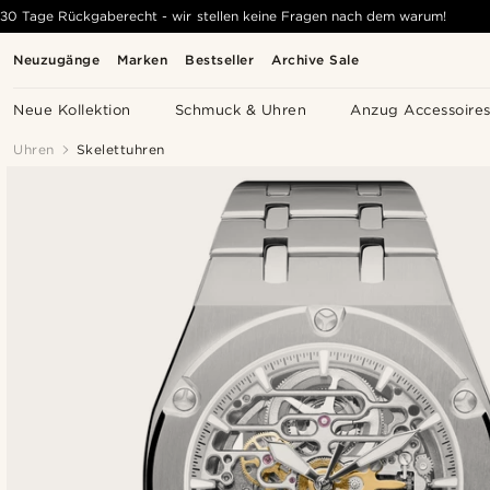
30 Tage Rückgaberecht - wir stellen keine Fragen nach dem warum!
Neuzugänge
Marken
Bestseller
Archive Sale
Neue Kollektion
Schmuck & Uhren
Anzug Accessoire
Uhren
Skelettuhren