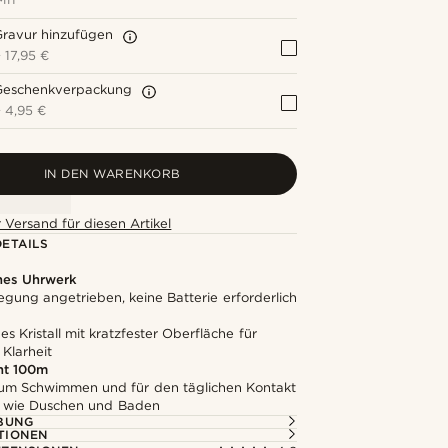
Gravur hinzufügen
+
17,95 €
Geschenkverpackung
+
4,95 €
IN DEN WARENKORB
 Versand für diesen Artikel
ETAILS
hes Uhrwerk
gung angetrieben, keine Batterie erforderlich
s Kristall mit kratzfester Oberfläche für
Klarheit
ht 100m
um Schwimmen und für den täglichen Kontakt
, wie Duschen und Baden
BUNG
TIONEN