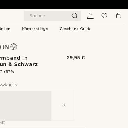
Suchen
Brillen
Körperpflege
Geschenk-Guide
rmband In
29,95 €
aun & Schwarz
.7
(579)
SWÄHLEN
+3
MIT