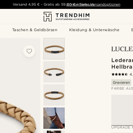
Versand
4,95 €
-
Gratis ab
59,00 €
Kontaktiere uns
-
Siehe Versandoptionen
s
Taschen & Geldbörsen
Kleidung & Unterwäsche
Ledera
Hellbr
4
Gravieren
FARBE AU
UPGRADE 