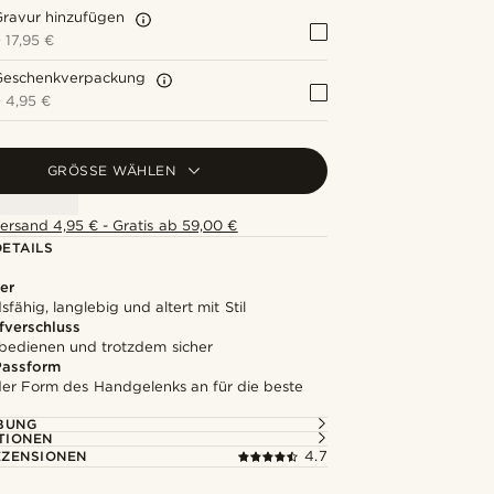
Gravur hinzufügen
+
17,95 €
Geschenkverpackung
+
4,95 €
GRÖSSE WÄHLEN
ersand 4,95 € - Gratis ab 59,00 €
ETAILS
er
fähig, langlebig und altert mit Stil
verschluss
 bedienen und trotzdem sicher
assform
 der Form des Handgelenks an für die beste
BUNG
TIONEN
ZENSIONEN
4.7