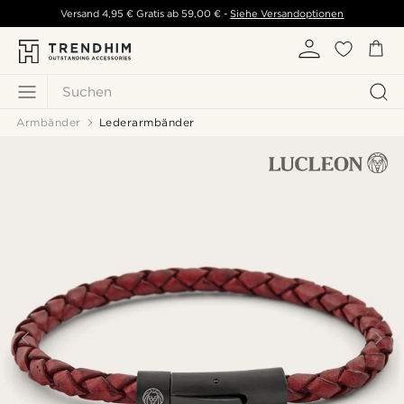
Versand
4,95 €
Gratis ab
59,00 €
-
Siehe Versandoptionen
Suchen
Armbänder
Lederarmbänder