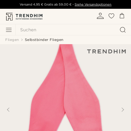
Versand
4,95 €
Gratis ab
59,00 €
-
Siehe Versandoptionen
Suchen
Fliegen
Selbstbinder Fliegen