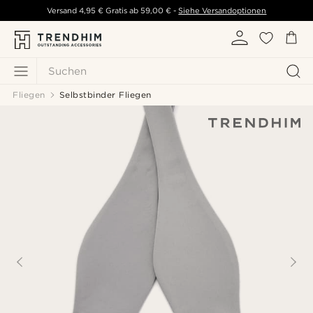
Versand
4,95 €
Gratis ab
59,00 €
-
Siehe Versandoptionen
Suchen
Fliegen
Selbstbinder Fliegen