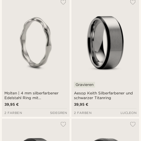
Gravieren
Molten | 4 mm silberfarbener
Aesop Keith Silberfarbener und
Edelstahl Ring mit
schwarzer Titanring
wellenförmigem Design
39,95 €
39,95 €
2 FARBEN
SIDEGREN
2 FARBEN
LUCLEON