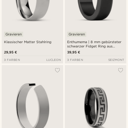
Gravieren
Gravieren
Klassischer Matter Stahlring
Enthumema | 8 mm gebürsteter
schwarzer Fidget Ring aus
Edelstahl
29,95 €
39,95 €
3 FARBEN
LUCLEON
3 FARBEN
SEIZMONT