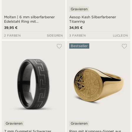
Gravieren
Molten | 6 mm silberfarbener
Aesop Kash Silberfarbener
Edelstahl Ring mit
Titanring
wellenförmigem Design
39,95 €
34,95 €
2 FARBEN
SIDEGREN
3 FARBEN
LUCLEON
Bestseller
Gravieren
Gravieren
7 mm Gunmetal Schwarzer
Ring mit Kompass-Signet aus