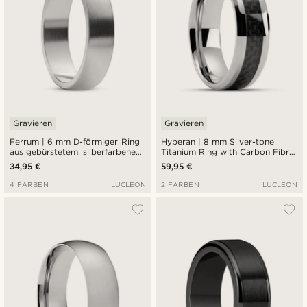
Gravieren
Gravieren
Ferrum | 6 mm D-förmiger Ring
Hyperan | 8 mm Silver-tone
aus gebürstetem, silberfarbenem
Titanium Ring with Carbon Fibre
Edelstahl
Inlay
34,95 €
59,95 €
4 FARBEN
LUCLEON
2 FARBEN
LUCLEON