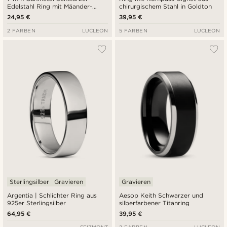
Edelstahl Ring mit Mäander-
chirurgischem Stahl in Goldton
Muster
24,95 €
39,95 €
2 FARBEN
LUCLEON
5 FARBEN
LUCLEON
Sterlingsilber
Gravieren
Gravieren
Argentia | Schlichter Ring aus
Aesop Keith Schwarzer und
925er Sterlingsilber
silberfarbener Titanring
64,95 €
39,95 €