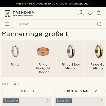
Versand
4,95 €
Gratis ab
59,00 €
-
Siehe Versandoptionen
Suchen
Männerringe größe t
Ringe
Ringe
Ringe Silber
Ringe Gol
Roségold
Männer
Männer
Männer
316 Produkte
FILTER
SORTIEREN NACH
Am Beliebtesten
Bestseller
Bestseller