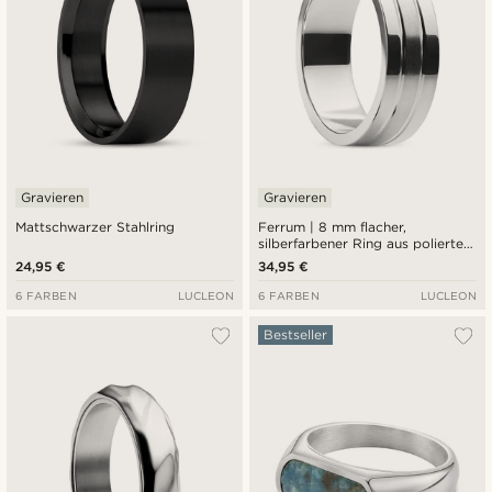
Gravieren
Gravieren
Mattschwarzer Stahlring
Ferrum | 8 mm flacher,
silberfarbener Ring aus poliertem
und gebürstetem Edelstahl mit
24,95 €
34,95 €
zwei Rillen
6 FARBEN
LUCLEON
6 FARBEN
LUCLEON
Bestseller