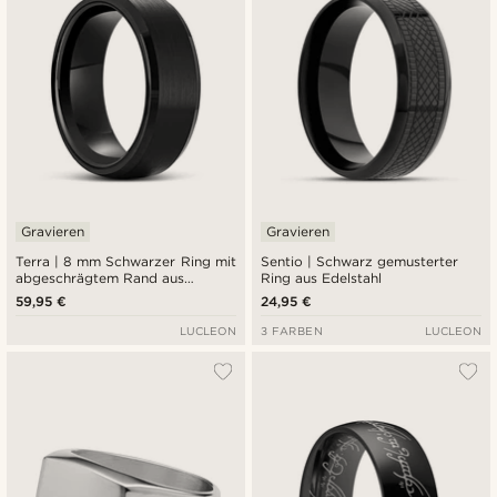
Gravieren
Gravieren
Terra | 8 mm Schwarzer Ring mit
Sentio | Schwarz gemusterter
abgeschrägtem Rand aus
Ring aus Edelstahl
Tungsten
59,95 €
24,95 €
LUCLEON
3 FARBEN
LUCLEON