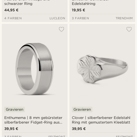
schwarzer Ring
Edelstahlring
44,95 €
19,95 €
4 FARBEN
LUCLEON
3 FARBEN
TRENDHIM
Gravieren
Gravieren
Enthumema | 8 mm gebürsteter
Clover | silberfarbener Edelstahl
silberfarbener Fidget-Ring aus
Ring mit gemustertem Kleeblatt
Edelstahl
39,95 €
39,95 €
3 FARBEN
SEIZMONT
SEIZMONT