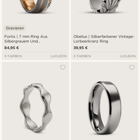
Gravieren
Fortis | 7 mm Ring Aus
Obelius | Silberfarbener Vintage-
Silbergrauem Und
Lorbeerkranz Ring
Silberfarbenem, Doppelt
84,95 €
39,95 €
Gerilltem Damaststahl Und
Roségoldfarbenem Titan
3 FARBEN
LUCLEON
2 FARBEN
LUCLEON