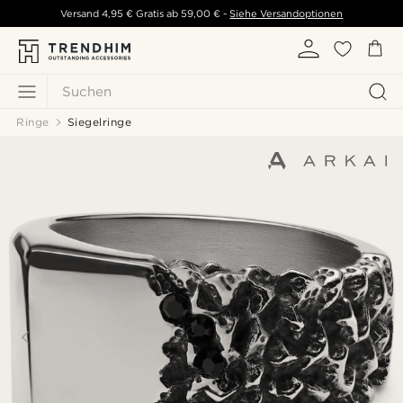
Versand
4,95 €
Gratis ab
59,00 €
-
Siehe Versandoptionen
Suchen
Ringe
Siegelringe