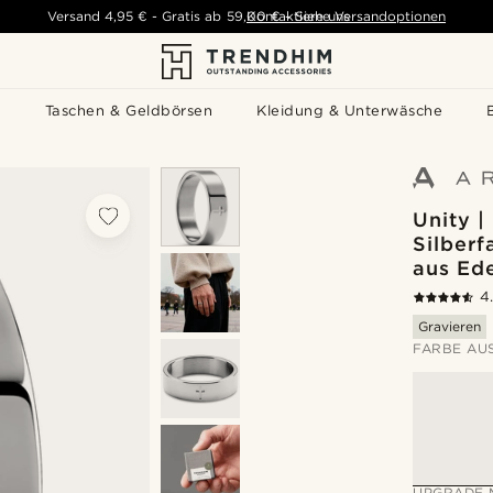
Versand
4,95 €
-
Gratis ab
59,00 €
Kontaktiere uns
-
Siehe Versandoptionen
s
Taschen & Geldbörsen
Kleidung & Unterwäsche
Unity 
Silberf
aus Ede
4
Gravieren
FARBE AU
UPGRADE 