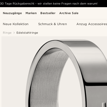
30 Tage Rückgaberecht - wir stellen keine Fragen nach dem warum!
Neuzugänge
Marken
Bestseller
Archive Sale
Neue Kollektion
Schmuck & Uhren
Anzug Accessoire
Ringe
Edelstahlringe