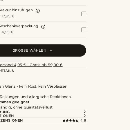
Gravur hinzufügen
+
17,95 €
Geschenkverpackung
+
4,95 €
GRÖSSE WÄHLEN
ersand 4,95 € - Gratis ab 59,00 €
ETAILS
en Glanz - kein Rost, kein Verblassen
 Reizungen und allergische Reaktionen
mmen geeignet
ändig, ohne Qualitätsverlust
BUNG
TIONEN
ZENSIONEN
4.8