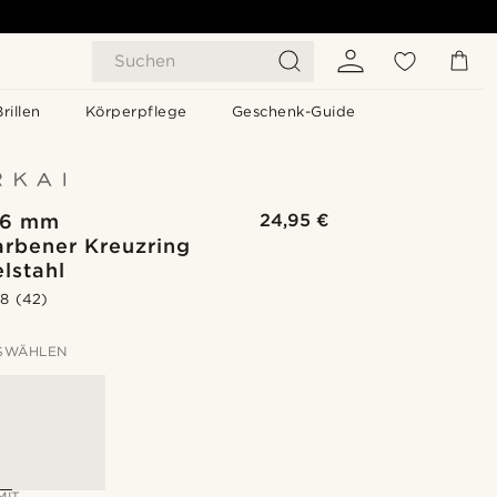
Suchen
Brillen
Körperpflege
Geschenk-Guide
| 6 mm
24,95 €
arbener Kreuzring
lstahl
.8
(42)
SWÄHLEN
MIT