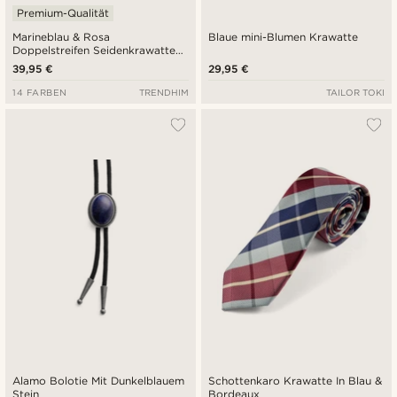
Premium-Qualität
Marineblau & Rosa
Blaue mini-Blumen Krawatte
Doppelstreifen Seidenkrawatte
6cm
39,95 €
29,95 €
14 FARBEN
TRENDHIM
TAILOR TOKI
Alamo Bolotie Mit Dunkelblauem
Schottenkaro Krawatte In Blau &
Stein
Bordeaux