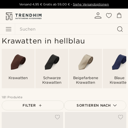
Versand
4,95 €
Gratis ab
59,00 €
-
Siehe Versandoptionen
Suchen
Krawatten in hellblau
Krawatten
Schwarze
Beigefarbene
Blaue
Krawatten
Krawatten
Krawatte
181 Produkte
FILTER
SORTIEREN NACH
Am Beliebtesten
Neuste