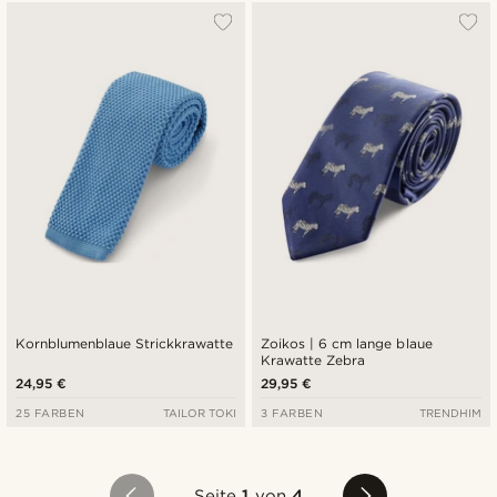
Kornblumenblaue Strickkrawatte
Zoikos | 6 cm lange blaue
Krawatte Zebra
24,95 €
29,95 €
25 FARBEN
TAILOR TOKI
3 FARBEN
TRENDHIM
Seite
1
von
4