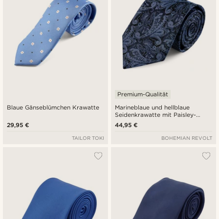
Premium-Qualität
Blaue Gänseblümchen Krawatte
Marineblaue und hellblaue
Seidenkrawatte mit Paisley-
Muster | 8 cm
29,95 €
44,95 €
TAILOR TOKI
BOHEMIAN REVOLT