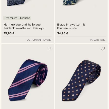
Premium-Qualität
Marineblaue und hellblaue
Blaue Krawatte mit
Seidenkrawatte mit Paisley-
Blumenmuster
Muster | 6 cm
39,95 €
34,95 €
BOHEMIAN REVOLT
TAILOR TOKI